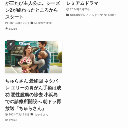
が三たび主人公に。シーズ
レミアムドラマ
ン2が終わったところから
2024年8月20日
NHKBSプレミアムドラマ
13015
スタート
2023年8月29日
NHK海外番組
14215
ちゅらさん 最終回 ネタバ
レ エリーの胃がん手術は成
功 悪性腫瘍の除去 小浜島
での診療所開設へ 朝ドラ再
放送「ちゅらさん」
2024年3月31日
ちゅらさん
12876