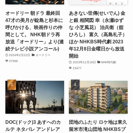
オードリー 朝ドラ 最終回
あきない世傳(せいでん) 金
47才の美月が錠島と杉本に
と銀 相関図 幸（永瀬ゆず
呼びかける、映画作りの仲
な 小芝風花） 治兵衛（舘
間として。 NHK朝ドラ再
ひろし） 富久（高島礼子）
放送「オードリー」より(連
ほか NHKBS時代劇 2023
続テレビ小説アンコール)
年12月8日金曜日から放送
開始
2024年2月22日
オードリー
37598
2023年11月18日
NHK時代劇
15477
DOC(ドック)3 あすへのカ
団地のふたり ロケ地は東久
ルテ ネタバレ アンドレア
留米市滝山団地 NHKBSプ