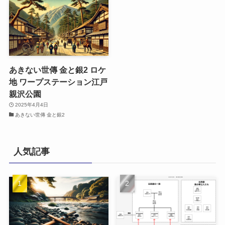
あきない世傳 金と銀2 ロケ
地 ワープステーション江戸
親沢公園
2025年4月4日
あきない世傳 金と銀2
人気記事