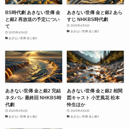
BS時代劇 あきない世傳 金
あきない世傳 金と銀2 あら
と銀2 再放送の予定につい
すじ NHKBS時代劇
て
2025年4月4日
あきない世傳 金と銀2
2025年4月4日
あきない世傳 金と銀2
あきない世傳 金と銀2 完結
あきない世傳 金と銀2 相関
ネタバレ 最終回 NHKBS時
図キャスト 小芝風花 松本
代劇
怜生ほか
2025年4月4日
2025年4月4日
あきない世傳 金と銀2
あきない世傳 金と銀2