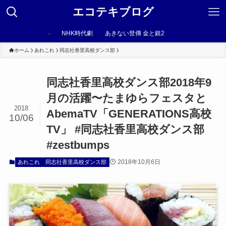
エコテキブログ
NHK時代劇
あきない世傳 金と銀2
ホーム
あれこれ
同志社香里高校ダンス部
同志社香里高校ダンス部2018年9
月の活躍〜たまゆらフェスタと
2018
AbemaTV「GENERATIONS高校
10/06
TV」 #同志社香里高校ダンス部
#zestbumps
2018年10月6日
あれこれ
同志社香里高校ダンス部