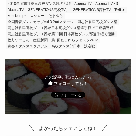
2018年同志社香里高校ダンス部の活躍
Abema TV
AbemaTIMES
AbemaTV「GENERATIONS高校TV」
GENERATIONS高校TV
Twitter
zest bumps
スシロー
たまゆら
全国青春ダンスカップvol.3 2ndステージ
同志社香里高校ダンス部
同志社香里高校ダンス部が日本高校ダンス部選手権で二連覇達成
同志社香里高校ダンス部が第11回 日本高校ダンス部選手権で優勝
枚方つーしん
産経新聞
第1回たまゆらフェスタ2018
青春！ダンススタジアム 高校ダンス部日本一決定戦
この記事が気に入ったら
フォローしてね！
よかったらシェアしてね！