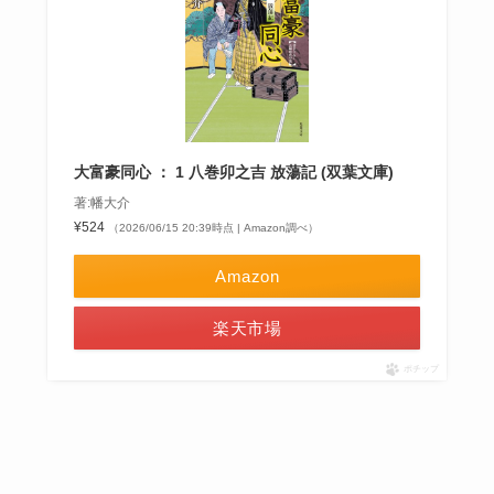
大富豪同心 ： 1 八巻卯之吉 放蕩記 (双葉文庫)
著:幡大介
¥524
（2026/06/15 20:39時点 | Amazon調べ）
Amazon
楽天市場
ポチップ