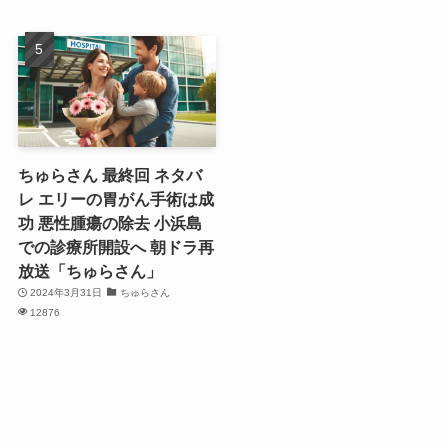
ちゅらさん 最終回 ネタバ
レ エリーの胃がん手術は成
功 悪性腫瘍の除去 小浜島
での診療所開設へ 朝ドラ再
放送「ちゅらさん」
2024年3月31日
ちゅらさん
12876