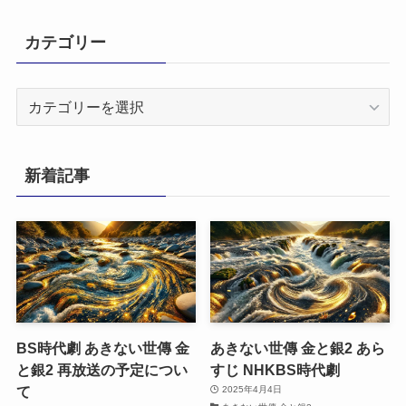
カテゴリー
カ
テ
ゴ
リ
新着記事
ー
BS時代劇 あきない世傳 金
あきない世傳 金と銀2 あら
と銀2 再放送の予定につい
すじ NHKBS時代劇
て
2025年4月4日