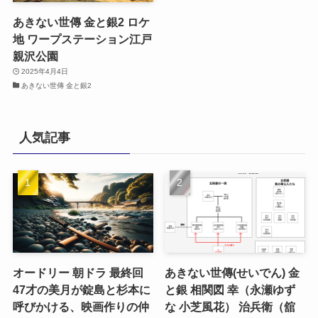
あきない世傳 金と銀2 ロケ
地 ワープステーション江戸
親沢公園
2025年4月4日
あきない世傳 金と銀2
人気記事
オードリー 朝ドラ 最終回
あきない世傳(せいでん) 金
47才の美月が錠島と杉本に
と銀 相関図 幸（永瀬ゆず
呼びかける、映画作りの仲
な 小芝風花） 治兵衛（舘