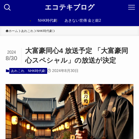
エコテキブログ
NHK時代劇
あきない世傳 金と銀2
ホーム
あれこれ
NHK時代劇
大富豪同心4 放送予定 「大富豪同
2024
8/30
心スペシャル」の放送が決定
2024年8月30日
あれこれ
NHK時代劇