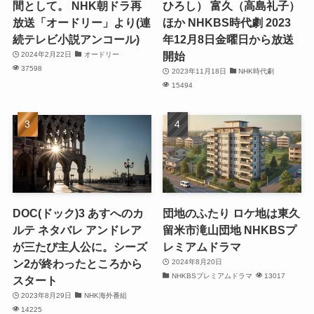
間として。 NHK朝ドラ再
ひろし） 富久（高島礼子）
放送「オードリー」より(連
ほか NHKBS時代劇 2023
続テレビ小説アンコール)
年12月8日金曜日から放送
開始
2024年2月22日
オードリー
37598
2023年11月18日
NHK時代劇
15494
DOC(ドック)3 あすへのカ
団地のふたり ロケ地は東久
ルテ ネタバレ アンドレア
留米市滝山団地 NHKBSプ
が三たび主人公に。シーズ
レミアムドラマ
ン2が終わったところから
2024年8月20日
NHKBSプレミアムドラマ
13017
スタート
2023年8月29日
NHK海外番組
14225