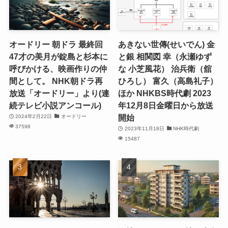
オードリー 朝ドラ 最終回
あきない世傳(せいでん) 金
47才の美月が錠島と杉本に
と銀 相関図 幸（永瀬ゆず
呼びかける、映画作りの仲
な 小芝風花） 治兵衛（舘
間として。 NHK朝ドラ再
ひろし） 富久（高島礼子）
放送「オードリー」より(連
ほか NHKBS時代劇 2023
続テレビ小説アンコール)
年12月8日金曜日から放送
開始
2024年2月22日
オードリー
37598
2023年11月18日
NHK時代劇
15487