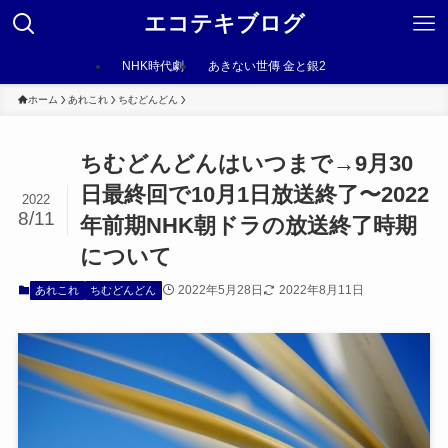
エコテキブログ
NHK時代劇
あきない世傳 金と銀2
ホーム
あれこれ
ちむどんどん
ちむどんどんはいつまで→9月30
日最終回で10月1日放送終了〜2022
2022
8/11
年前期NHK朝ドラの放送終了時期
について
2022年5月28日
2022年8月11日
あれこれ
ちむどんどん