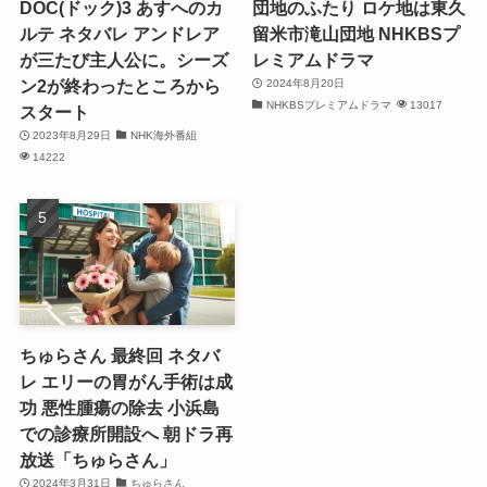
DOC(ドック)3 あすへのカ
団地のふたり ロケ地は東久
ルテ ネタバレ アンドレア
留米市滝山団地 NHKBSプ
が三たび主人公に。シーズ
レミアムドラマ
ン2が終わったところから
2024年8月20日
NHKBSプレミアムドラマ
13017
スタート
2023年8月29日
NHK海外番組
14222
ちゅらさん 最終回 ネタバ
レ エリーの胃がん手術は成
功 悪性腫瘍の除去 小浜島
での診療所開設へ 朝ドラ再
放送「ちゅらさん」
2024年3月31日
ちゅらさん