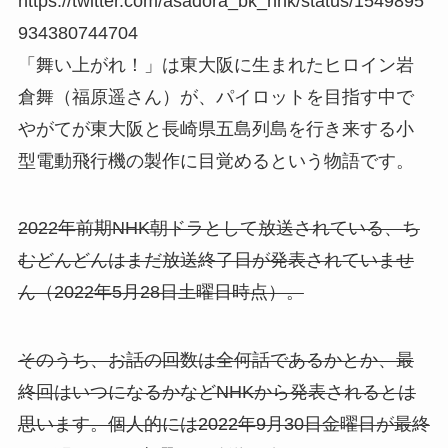
https://twitter.com/asadora_bk_nhk/status/1549895
934380744704
「舞い上がれ！」は東大阪に生まれたヒロイン岩
倉舞（福原遥さん）が、パイロットを目指す中で
やがてが東大阪と長崎県五島列島を行き来する小
型電動飛行機の製作に目覚めるという物語です。
2022年前期NHK朝ドラとして放送されている、ち
むどんどんはまだ放送終了日が発表されていませ
ん（2022年5月28日土曜日時点）。
そのうち、お話の回数は全何話であるかとか、最
終回はいつになるかなどNHKから発表されるとは
思います。個人的には2022年9月30日金曜日が最終