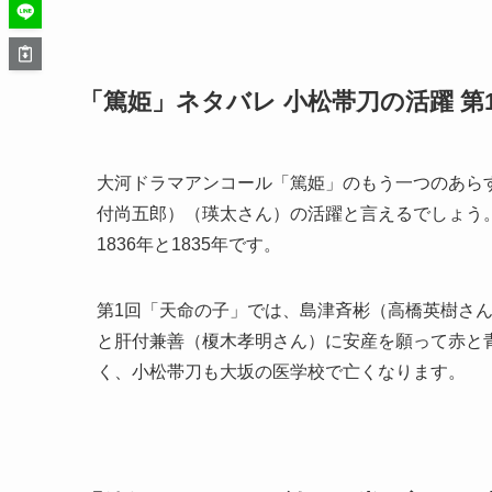
「篤姫」ネタバレ 小松帯刀の活躍 第
大河ドラマアンコール「篤姫」のもう一つのあら
付尚五郎）（瑛太さん）の活躍と言えるでしょう
1836年と1835年です。
第1回「天命の子」では、島津斉彬（高橋英樹さ
と肝付兼善（榎木孝明さん）に安産を願って赤と
く、小松帯刀も大坂の医学校で亡くなります。