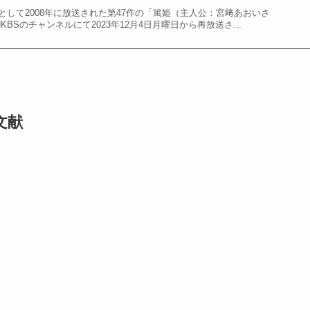
として2008年に放送された第47作の「篤姫（主人公：宮﨑あおいさ
BSのチャンネルにて2023年12月4日月曜日から再放送さ...
文献