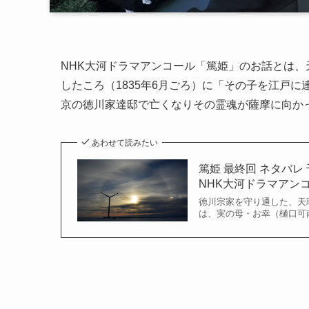
NHK大河ドラマアンコール「篤姫」のお話とは
したころ（1835年6月ごろ）に「その子を江戸に
京の徳川家達邸で亡くなりその霊魂が薩摩に向か
あわせて読みたい
篤姫 最終回 ネタバ
NHK大河ドラマアンコー
徳川宗家を守り通した、天
は、実の母・お幸（樋口可南