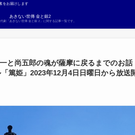
素をお届けします
あきない世傳 金と銀2
S時代劇「あきない世傳 金と銀 2」に関する記事一覧です。
 於一と尚五郎の魂が薩摩に戻るまでのお話
「篤姫」2023年12月4日日曜日から放送