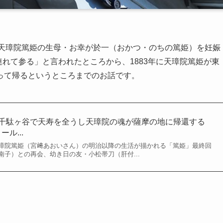
、天璋院篤姫の生母・お幸が於一（おかつ・のちの篤姫）を妊娠
連れて参る」と言われたところから、1883年に天璋院篤姫が東
って帰るというところまでのお話です。
レ 千駄ヶ谷で天寿を全うし天璋院の魂が薩摩の地に帰還する
ル...
璋院篤姫（宮﨑あおいさん）の明治以降の生活が描かれる「篤姫」最終回
子）との再会、幼き日の友・小松帯刀（肝付...