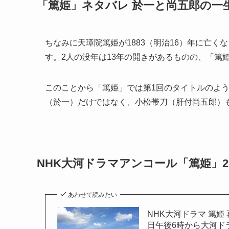
「篤姫」ネタバレ 於一と尚五郎の一
ちなみに天璋院篤姫が1883（明治16）年に亡くな
す。2人の没年は13年の開きがあるものの、「篤
このことから「篤姫」では第1回のタイトルのよ
（於一）だけではなく、小松帯刀（肝付尚五郎）
NHK大河ドラマアンコール「篤姫」2
あわせて読みたい
NHK大河ドラマ 篤姫 
日午後6時から大河ドラ