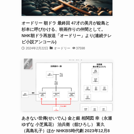
オードリー 朝ドラ 最終回 47才の美月が錠島と
杉本に呼びかける、映画作りの仲間として。
NHK朝ドラ再放送「オードリー」より(連続テレ
ビ小説アンコール)
2024年2月22日
オードリー
37598
）
あきない世傳(せいでん) 金と銀 相関図 幸（永瀬
ゆずな 小芝風花） 治兵衛（舘ひろし） 富久
（高島礼子）ほか NHKBS時代劇 2023年12月8