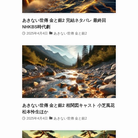
あきない世傳 金と銀2 完結ネタバレ 最終回
NHKBS時代劇
2025年4月4日
あきない世傳 金と銀2
あきない世傳 金と銀2 相関図キャスト 小芝風花
松本怜生ほか
2025年4月4日
あきない世傳 金と銀2