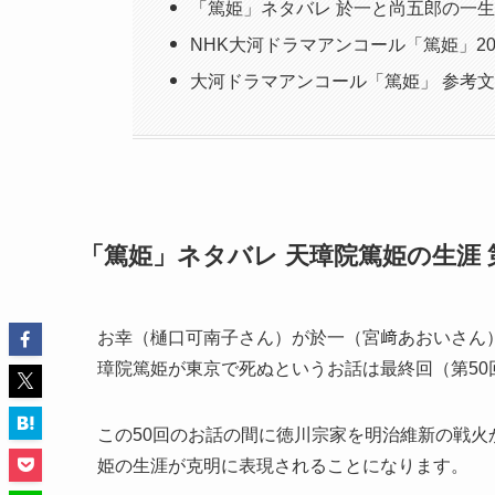
「篤姫」ネタバレ 於一と尚五郎の一
NHK大河ドラマアンコール「篤姫」20
大河ドラマアンコール「篤姫」 参考
「篤姫」ネタバレ 天璋院篤姫の生涯 
お幸（樋口可南子さん）が於一（宮﨑あおいさん
璋院篤姫が東京で死ぬというお話は最終回（第5
この50回のお話の間に徳川宗家を明治維新の戦
姫の生涯が克明に表現されることになります。