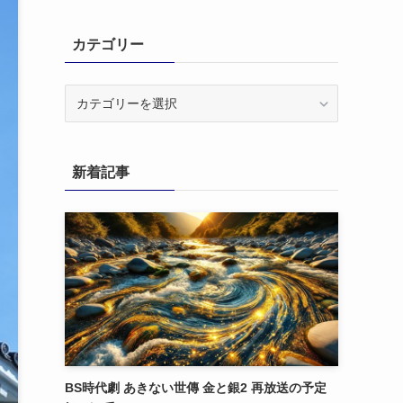
カテゴリー
カ
テ
ゴ
リ
新着記事
ー
BS時代劇 あきない世傳 金と銀2 再放送の予定