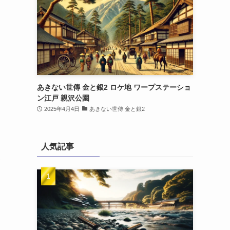
あきない世傳 金と銀2 ロケ地 ワープステーショ
ン江戸 親沢公園
2025年4月4日
あきない世傳 金と銀2
人気記事
天