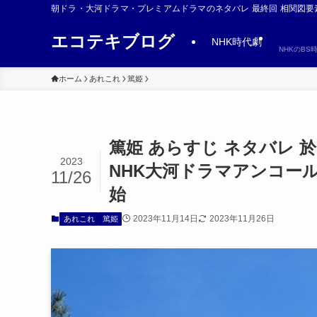
朝ドラ・大河ドラマ・プレミアムドラマのネタバレ 最終回 相関図要
エコテキブログ
NHK時代劇
NHKのB
ホーム
あれこれ
篤姫
篤姫 あらすじ ネタバレ
2023
NHK大河ドラマアンコール
11/26
始
2023年11月14日
2023年11月26日
あれこれ
篤姫