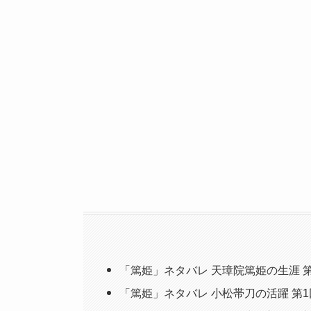
「篤姫」ネタバレ 天璋院篤姫の生涯 第
「篤姫」ネタバレ 小松帯刀の活躍 第1