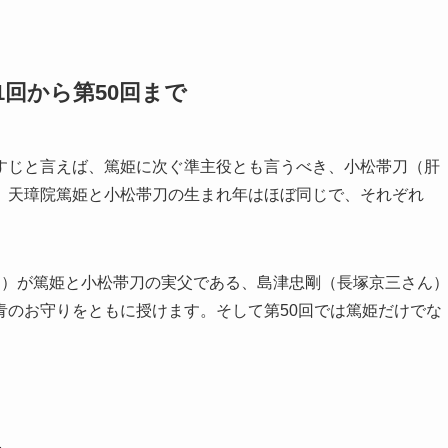
1回から第50回まで
すじと言えば、篤姫に次ぐ準主役とも言うべき、小松帯刀（肝
。天璋院篤姫と小松帯刀の生まれ年はほぼ同じで、それぞれ
ん）が篤姫と小松帯刀の実父である、島津忠剛（長塚京三さん
青のお守りをともに授けます。そして第50回では篤姫だけでな