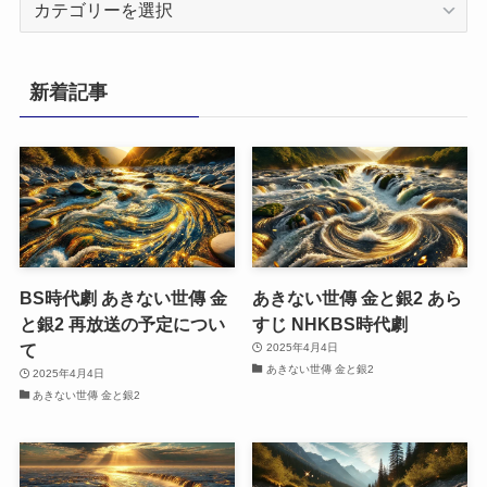
テ
ゴ
リ
新着記事
ー
BS時代劇 あきない世傳 金
あきない世傳 金と銀2 あら
と銀2 再放送の予定につい
すじ NHKBS時代劇
て
2025年4月4日
あきない世傳 金と銀2
2025年4月4日
あきない世傳 金と銀2