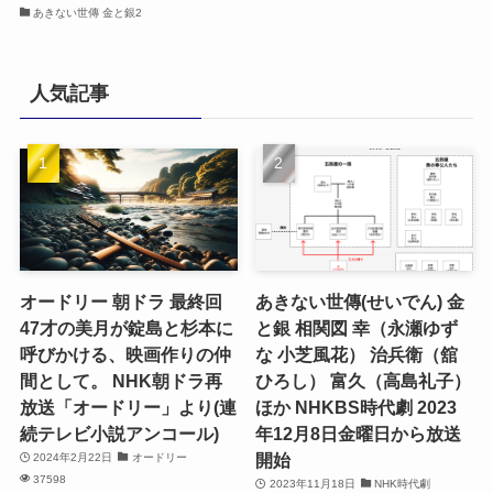
あきない世傳 金と銀2
人気記事
オードリー 朝ドラ 最終回
あきない世傳(せいでん) 金
47才の美月が錠島と杉本に
と銀 相関図 幸（永瀬ゆず
呼びかける、映画作りの仲
な 小芝風花） 治兵衛（舘
間として。 NHK朝ドラ再
ひろし） 富久（高島礼子）
放送「オードリー」より(連
ほか NHKBS時代劇 2023
続テレビ小説アンコール)
年12月8日金曜日から放送
開始
2024年2月22日
オードリー
37598
2023年11月18日
NHK時代劇