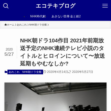
エコテキブログ
NHK時代劇
あきない世傳 金と銀2
ホーム
あれこれ
NHK朝ドラ全般
NHK朝ドラ104作目 2021年前期放
送予定のNHK連続テレビ小説のタ
2020
5/27
イトルとヒロインについて〜放送
延期もやむなしか?
2020年4月14日
2020年5月27日
あれこれ
NHK朝ドラ全般