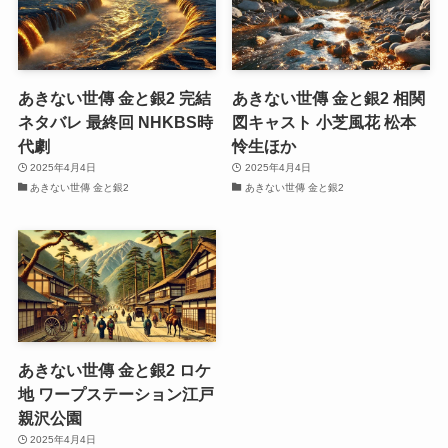
あきない世傳 金と銀2 完結
あきない世傳 金と銀2 相関
ネタバレ 最終回 NHKBS時
図キャスト 小芝風花 松本
代劇
怜生ほか
2025年4月4日
2025年4月4日
あきない世傳 金と銀2
あきない世傳 金と銀2
あきない世傳 金と銀2 ロケ
地 ワープステーション江戸
親沢公園
2025年4月4日