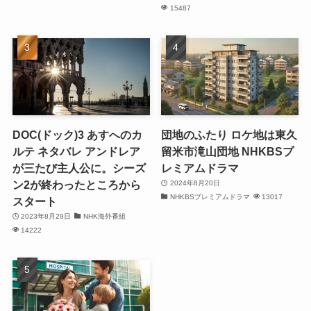
15487
DOC(ドック)3 あすへのカ
団地のふたり ロケ地は東久
ルテ ネタバレ アンドレア
留米市滝山団地 NHKBSプ
が三たび主人公に。シーズ
レミアムドラマ
ン2が終わったところから
2024年8月20日
NHKBSプレミアムドラマ
13017
スタート
2023年8月29日
NHK海外番組
14222