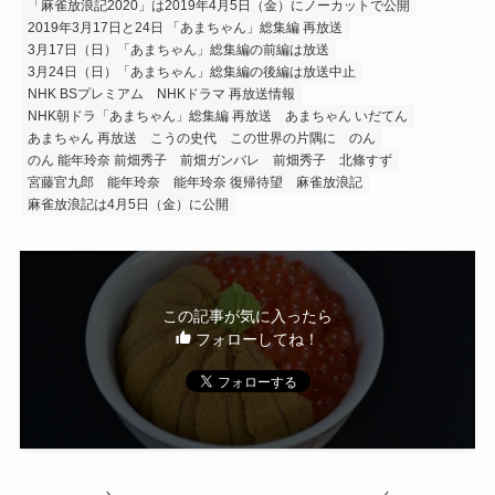
「麻雀放浪記2020」は2019年4月5日（金）にノーカットで公開
2019年3月17日と24日 「あまちゃん」総集編 再放送
3月17日（日）「あまちゃん」総集編の前編は放送
3月24日（日）「あまちゃん」総集編の後編は放送中止
NHK BSプレミアム
NHKドラマ 再放送情報
NHK朝ドラ「あまちゃん」総集編 再放送
あまちゃん いだてん
あまちゃん 再放送
こうの史代
この世界の片隅に
のん
のん 能年玲奈 前畑秀子
前畑ガンバレ
前畑秀子
北條すず
宮藤官九郎
能年玲奈
能年玲奈 復帰待望
麻雀放浪記
麻雀放浪記は4月5日（金）に公開
この記事が気に入ったら
フォローしてね！