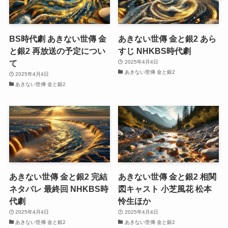
BS時代劇 あきない世傳 金
あきない世傳 金と銀2 あら
と銀2 再放送の予定につい
すじ NHKBS時代劇
て
2025年4月4日
あきない世傳 金と銀2
2025年4月4日
あきない世傳 金と銀2
あきない世傳 金と銀2 完結
あきない世傳 金と銀2 相関
ネタバレ 最終回 NHKBS時
図キャスト 小芝風花 松本
代劇
怜生ほか
2025年4月4日
2025年4月4日
あきない世傳 金と銀2
あきない世傳 金と銀2