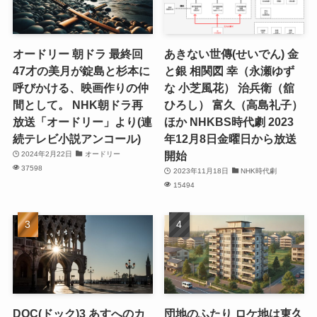
オードリー 朝ドラ 最終回
あきない世傳(せいでん) 金
47才の美月が錠島と杉本に
と銀 相関図 幸（永瀬ゆず
呼びかける、映画作りの仲
な 小芝風花） 治兵衛（舘
間として。 NHK朝ドラ再
ひろし） 富久（高島礼子）
放送「オードリー」より(連
ほか NHKBS時代劇 2023
続テレビ小説アンコール)
年12月8日金曜日から放送
開始
2024年2月22日
オードリー
37598
2023年11月18日
NHK時代劇
15494
DOC(ドック)3 あすへのカ
団地のふたり ロケ地は東久