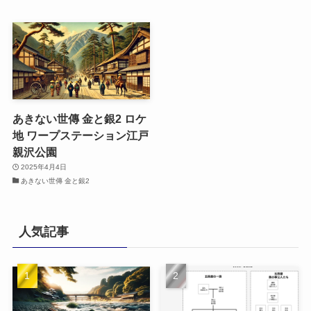
あきない世傳 金と銀2 ロケ
地 ワープステーション江戸
親沢公園
2025年4月4日
あきない世傳 金と銀2
人気記事