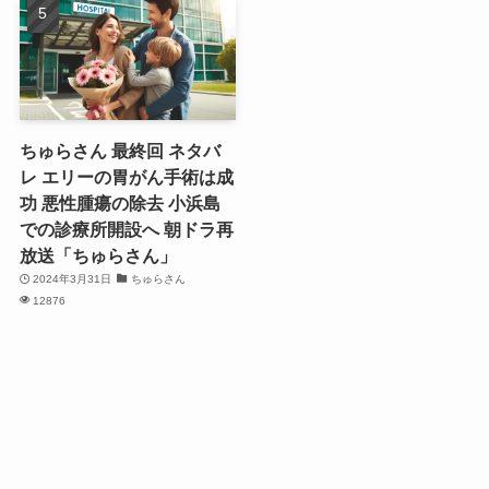
ちゅらさん 最終回 ネタバ
レ エリーの胃がん手術は成
功 悪性腫瘍の除去 小浜島
での診療所開設へ 朝ドラ再
放送「ちゅらさん」
2024年3月31日
ちゅらさん
12876