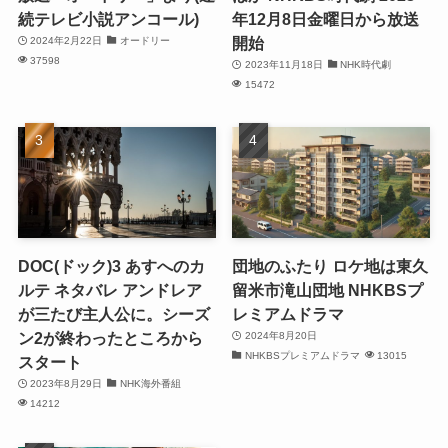
続テレビ小説アンコール)
年12月8日金曜日から放送
開始
2024年2月22日
オードリー
37598
2023年11月18日
NHK時代劇
15472
DOC(ドック)3 あすへのカ
団地のふたり ロケ地は東久
ルテ ネタバレ アンドレア
留米市滝山団地 NHKBSプ
が三たび主人公に。シーズ
レミアムドラマ
ン2が終わったところから
2024年8月20日
NHKBSプレミアムドラマ
13015
スタート
2023年8月29日
NHK海外番組
14212