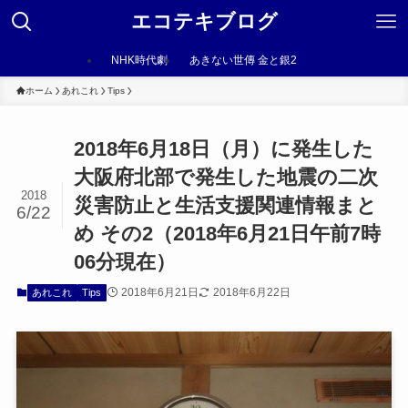
エコテキブログ
NHK時代劇
あきない世傳 金と銀2
ホーム
あれこれ
Tips
2018年6月18日（月）に発生した
大阪府北部で発生した地震の二次
2018
災害防止と生活支援関連情報まと
6/22
め その2（2018年6月21日午前7時
06分現在）
2018年6月21日
2018年6月22日
あれこれ
Tips