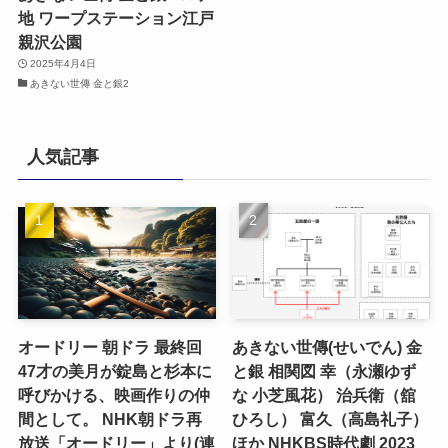
地 ワープステーション江戸
親沢公園
2025年4月4日
あきない世傳 金と銀2
人気記事
オードリー 朝ドラ 最終回
あきない世傳(せいでん) 金
47才の美月が錠島と杉本に
と銀 相関図 幸（永瀬ゆず
呼びかける、映画作りの仲
な 小芝風花） 治兵衛（舘
間として。 NHK朝ドラ再
ひろし） 富久（高島礼子）
放送「オードリー」より(連
ほか NHKBS時代劇 2023