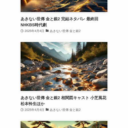
あきない世傳 金と銀2 完結ネタバレ 最終回
NHKBS時代劇
2025年4月4日
あきない世傳 金と銀2
あきない世傳 金と銀2 相関図キャスト 小芝風花
松本怜生ほか
2025年4月4日
あきない世傳 金と銀2