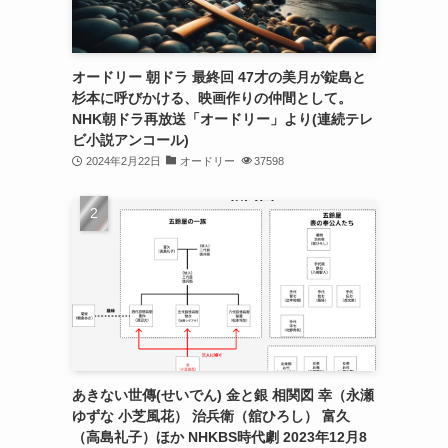
オードリー 朝ドラ 最終回 47才の美月が錠島と
杉本に呼びかける、映画作りの仲間として。
NHK朝ドラ再放送「オードリー」より(連続テレ
ビ小説アンコール)
2024年2月22日
オードリー
37598
あきない世傳(せいでん) 金と銀 相関図 幸（永瀬
ゆずな 小芝風花） 治兵衛（舘ひろし） 富久
（高島礼子）ほか NHKBS時代劇 2023年12月8