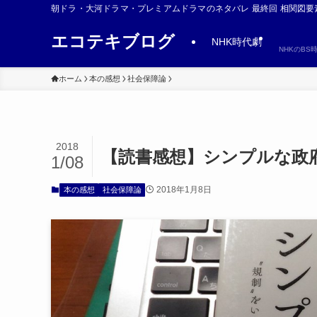
朝ドラ・大河ドラマ・プレミアムドラマのネタバレ 最終回 相関図要
エコテキブログ
NHK時代劇
NHKのB
ホーム
本の感想
社会保障論
2018
【読書感想】シンプルな政府
1/08
2018年1月8日
本の感想
社会保障論