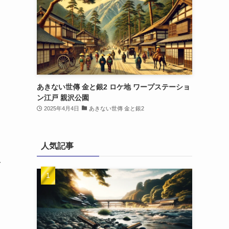
あきない世傳 金と銀2 ロケ地 ワープステーショ
ン江戸 親沢公園
2025年4月4日
あきない世傳 金と銀2
人気記事
ば