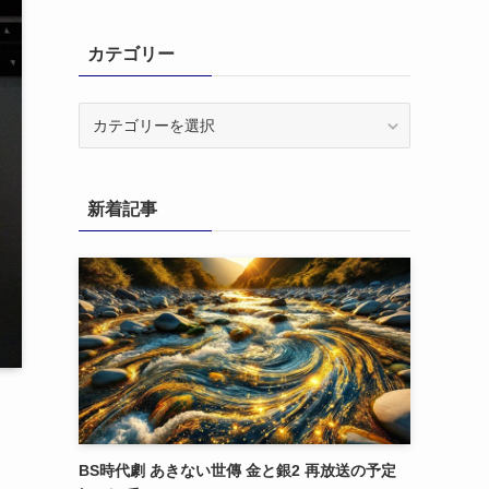
カテゴリー
カ
テ
ゴ
リ
新着記事
ー
BS時代劇 あきない世傳 金と銀2 再放送の予定