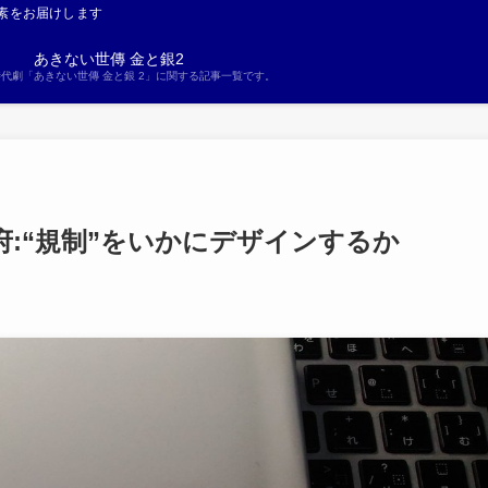
素をお届けします
あきない世傳 金と銀2
S時代劇「あきない世傳 金と銀 2」に関する記事一覧です。
:“規制”をいかにデザインするか